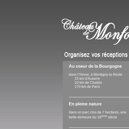
Au coeur de la Bourgogne
dans l'Yonne, à Montigny-la-Resle
15 km d'Auxerre
10 km de Chablis
170 km de Paris
En pleine nature
dans un parc clos de 7 hectares, une
ème
belle demeure du 18
siècle